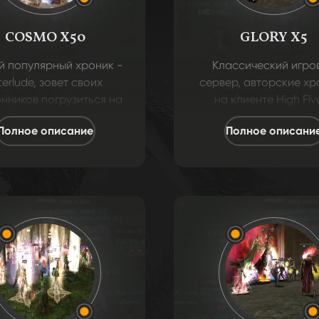
COSMO X50
GLORY X5
 популярный хроник -
Классический игро
terlude, зовет своих
сервер, авторские хр
нников погрузиться на
на клиенте High Five
вый пвп/пве-крафт
уклоном на максима
Полное описание
Полное описани
сервер!
хардкор!