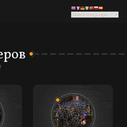
еров
!