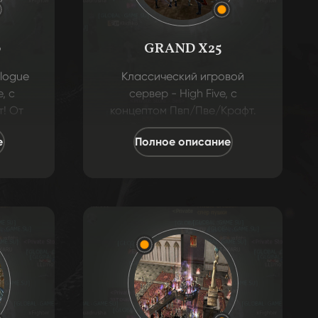
0
GRAND X25
ilogue
Классический игровой
, с
сервер - High Five, с
! От
концептом Пвп/Пве/Крафт.
анизм,
Окунитесь в старый
е
Полное описание
ное:
классический мир и
ры от
вспомните былые времена!