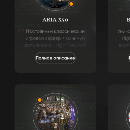
ARIA X50
Постоянный классический
Уника
игровой сервер + минимум
Hig
дополнение - High Five | Aria
вайп
x50, работающий с 2020
ко
Полное описание
годов без единого вайпа.
миним
ста
бо
каж