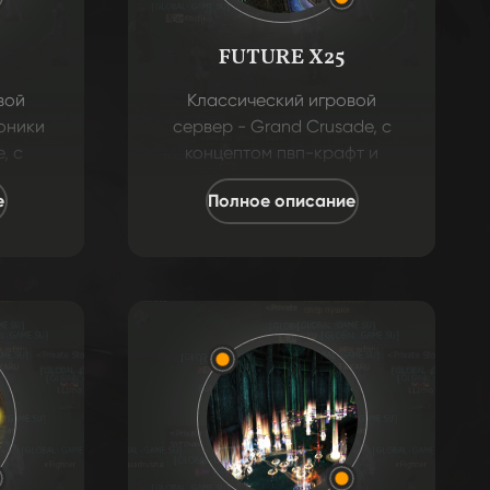
FUTURE X25
вой
Классический игровой
оники
сервер - Grand Crusade, с
, с
концептом пвп-крафт и
льный
минимальный хардкор!
е
Полное описание