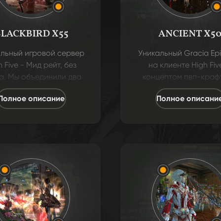
BLACKBIRD X55
ANCIENT X5
льный игровой сервер
Уникальный Gracia Ep
h Five - Мид рейт, без
на клиенте High Five
а. Мы объединили два
концептом пвп-крафт
нцепта, классику и
Epilogue: скиллы, мех
Полное описание
Полное описани
ум дополнение. Легкий
"атмосфера". Осталь
рт, стабильный дроп,
локации, вещи, монст
нусы и розыгрыши. И
High Five!
дому игроку найдется
чем заниматься!