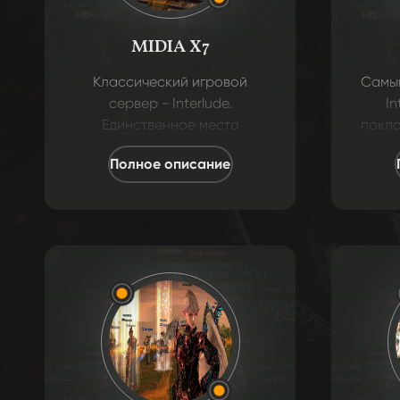
MIDIA X7
Классический игровой
Самый
сервер - Interlude.
In
Единственное место
покло
старичков, самого
но
Полное описание
популярного хроника!