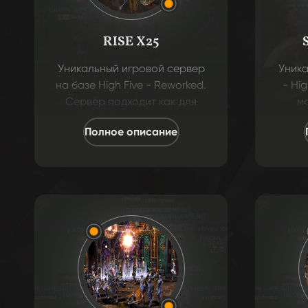
RISE X25
Уникальный игровой сервер
Уника
на базе High Five - Reworked.
- Hig
Сервер подходит как для
м
любителей классики, так и
реал
Полное описание
для любителей дополнение!
сер
п
ко