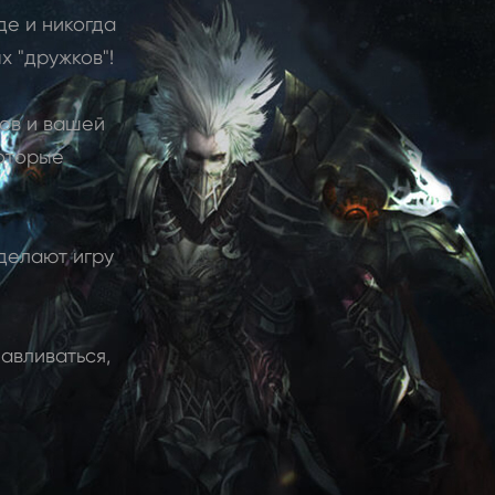
де и никогда
х "дружков"!
ков и вашей
которые
делают игру
навливаться,