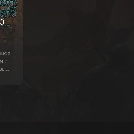
О
ьшая
м и
овым