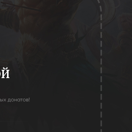
ОЙ
ых донатов!