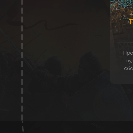
Про
ау
сба