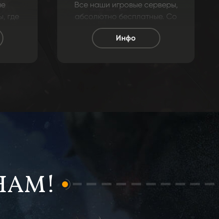
ые
Все наши игровые серверы,
, где
абсолютно бесплатные. Со
отые
всех уголков мира, люди
Инфо
еты,
играют на нашем проекте. У
ие
нас нет магазин доната, все
также
и вся можете достичь
оего
игровым путем!
НАМ!