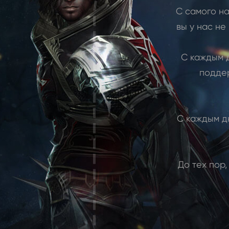
С самого на
вы у нас не
С каждым д
поддер
С каждым д
До тех пор,