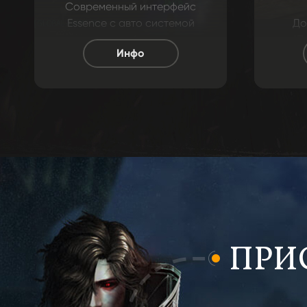
Современный интерфейс
Essence с авто системой
До
заточки, аттрибута, изучение
"П
Инфо
скиллов, и автоваставка лс.
Еди
Также реализовано
дес
атовыдача награды,
инст
автофарм, системы защиты
от ботов, и другие функции.
ПРИ