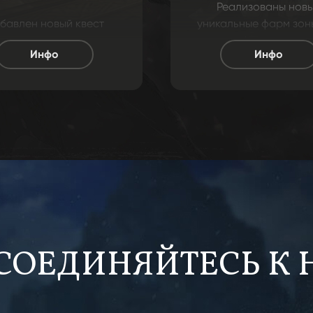
Реализованы нов
бавлен новый квест
уникальные фарм зоны
равдивая история о
можно фармить зол
Инфо
Инфо
нобожие" связанный с
монеты, премиум мон
ять новых авторских
фарм монеты, друг
анс зон, с интересной
необходимые вещи а 
концепцией!
быстро прокачать св
чара!
СОЕДИНЯЙТЕСЬ К 